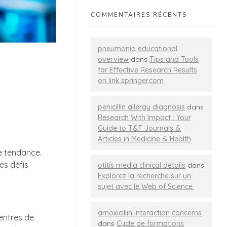
COMMENTAIRES RÉCENTS
pneumonia educational
overview
dans
Tips and Tools
for Effective Research Results
on link.springer.com
penicillin allergy diagnosis
dans
Research With Impact : Your
Guide to T&F Journals &
Articles in Medicine & Health
te tendance.
es défis
otitis media clinical details
dans
Explorez la recherche sur un
sujet avec le Web of Science.
amoxicillin interaction concerns
centres de
dans
Cycle de formations