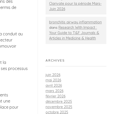
ans des
Clarivate pour la période Mars-
permis de
Juin 2026
bronchitis airway inflammation
dans
Research With Impact :
Your Guide to T&F Journals &
 a conduit au
Articles in Medicine & Health
secteur
romouvoir
ARCHIVES
t la
r ses processus
juin 2026
mai 2026
avril 2026
mars 2026
ments
février 2026
nt une
décembre 2025
novembre 2025
place pour
octobre 2025